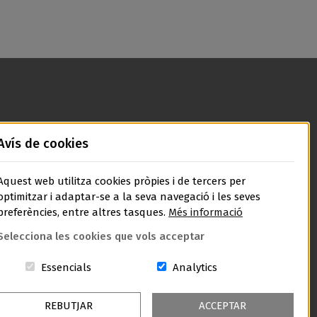
Avís de cookies
Aquest web utilitza cookies pròpies i de tercers per
optimitzar i adaptar-se a la seva navegació i les seves
preferències, entre altres tasques.
Més informació
Selecciona les cookies que vols acceptar
Aquestes cookies són essencials per al lloc w
Cookies related to sit
Essencials
Analytics
REBUTJAR
ACCEPTAR
Contractació