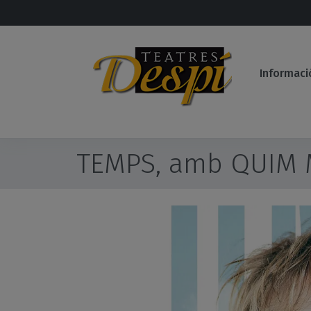
Salta al contingut principal
Informac
TEMPS, amb QUIM