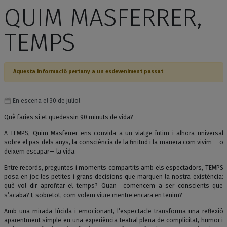
QUIM MASFERRER,
TEMPS
Aquesta informació pertany a un esdeveniment passat
En escena el 30 de juliol
Què faries si et quedessin 90 minuts de vida?
A TEMPS, Quim Masferrer ens convida a un viatge íntim i alhora universal
sobre el pas dels anys, la consciència de la finitud i la manera com vivim —o
deixem escapar— la vida.
Entre records, preguntes i moments compartits amb els espectadors, TEMPS
posa en joc les petites i grans decisions que marquen la nostra existència:
què vol dir aprofitar el temps? Quan comencem a ser conscients que
s’acaba? I, sobretot, com volem viure mentre encara en tenim?
Amb una mirada lúcida i emocionant, l’espectacle transforma una reflexió
aparentment simple en una experiència teatral plena de complicitat, humor i