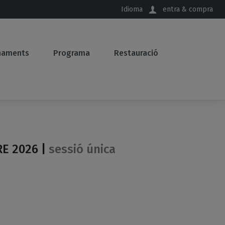
Idioma
entra & compra
naments
Programa
Restauració
E 2026 |
sessió única