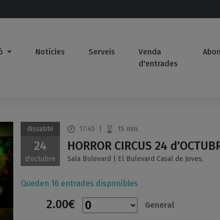
ió
Notícies
Serveis
Venda
Abo
d'entrades
dissabte
17:45
|
15 min.
24
HORROR CIRCUS 24 d'OCTUBR
d'octubre
Sala Bulevard | El Bulevard Casal de Joves,
Queden 16 entrades disponibles
2.00€
General