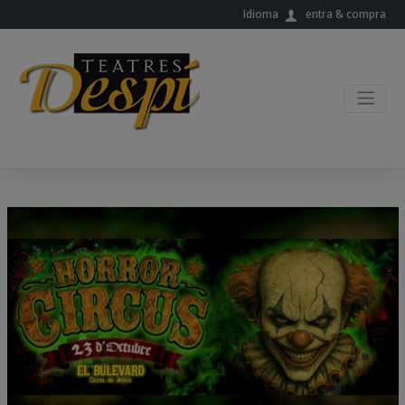
Salta al contingut principal
Idioma
entra & compra