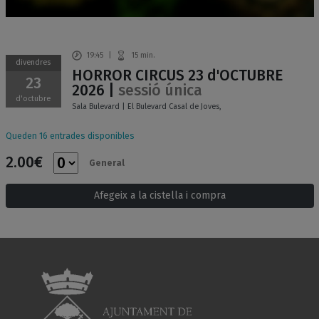
19:45
|
15 min.
divendres
HORROR CIRCUS 23 d'OCTUBRE
23
2026 |
sessió única
d'octubre
Sala Bulevard | El Bulevard Casal de Joves,
Queden 16 entrades disponibles
2.00€
General
Afegeix a la cistella i compra