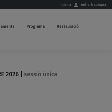
Idioma
entra & compra
naments
Programa
Restauració
E 2026 |
sessió única