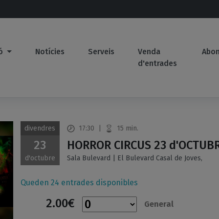
ió
Notícies
Serveis
Venda
Abo
d'entrades
divendres
17:30
|
15 min.
23
HORROR CIRCUS 23 d'OCTUBR
d'octubre
Sala Bulevard | El Bulevard Casal de Joves,
Queden 24 entrades disponibles
2.00€
General