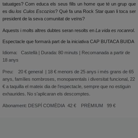
tatuatges? Com educa els seus fills un home que té un grup que
es diu
los Culos Escozíos
? Què fa una Rock Star quan li toca ser
president de la seva comunitat de veïns?
Aquests i molts altres dubtes seran resolts en
La vida es rocanrol
.
Espectacle que formarà part de la iniciativa CAP BUTACA BUIDA
Idioma: Castellà | Durada: 80 minuts | Recomanada a partir de
18 anys
Preu: 20 € general | 18 € menors de 25 anys i més grans de 65
anys, famílies nombroses, monoparentals i diversitat funcional, 22
€ a taquilla el mateix dia de l’espectacle, sempre que no estiguin
exhaurides. No s’aplicaran els descomptes.
Abonament: DESPÍ COMÈDIA 42 € PRÈMIUM 99 €