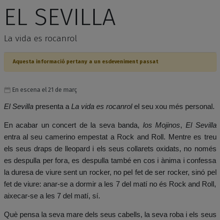
EL SEVILLA
La vida es rocanrol
Aquesta informació pertany a un esdeveniment passat
En escena el 21 de març
El Sevilla
presenta a
La vida es rocanrol
el seu xou més personal.
En acabar un concert de la seva banda,
los Mojinos
,
El Sevilla
entra al seu camerino empestat a Rock and Roll. Mentre es treu
els seus draps de lleopard i els seus collarets oxidats, no només
es despulla per fora, es despulla també en cos i ànima i confessa
la duresa de viure sent un rocker, no pel fet de ser rocker, sinó pel
fet de viure: anar-se a dormir a les 7 del matí no és Rock and Roll,
aixecar-se a les 7 del matí, sí.
Què pensa la seva mare dels seus cabells, la seva roba i els seus