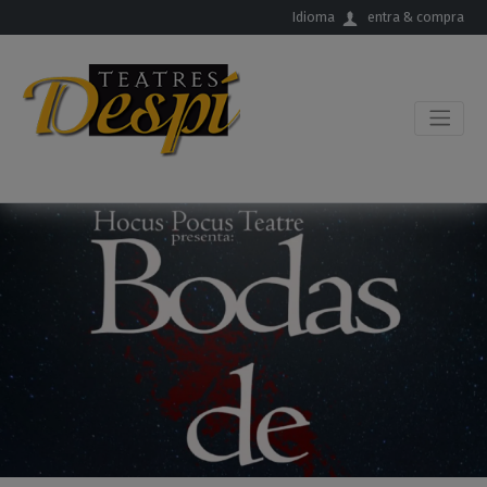
Salta al contingut principal
Idioma
entra & compra