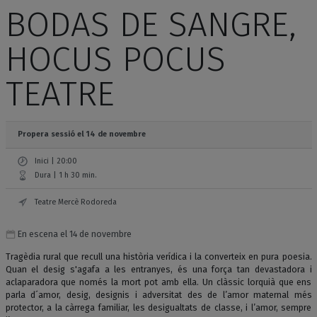
BODAS DE SANGRE,
HOCUS POCUS
TEATRE
Propera sessió el 14 de novembre
Inici | 20:00
Dura | 1 h 30 min.
Teatre Mercè Rodoreda
En escena el 14 de novembre
Tragèdia rural que recull una història verídica i la converteix en pura poesia.
Quan el desig s'agafa a les entranyes, és una força tan devastadora i
aclaparadora que només la mort pot amb ella. Un clàssic lorquià que ens
parla d´amor, desig, designis i adversitat des de l’amor maternal més
protector, a la càrrega familiar, les desigualtats de classe, i l’amor, sempre