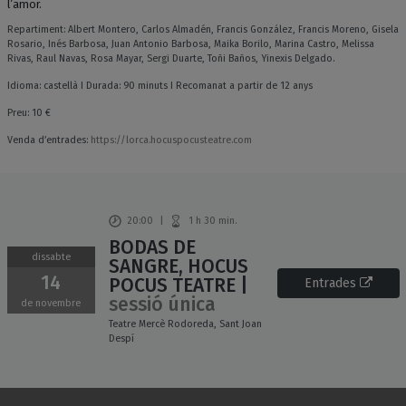
l’amor.
Repartiment: Albert Montero, Carlos Almadén, Francis González, Francis Moreno, Gisela
Rosario, Inés Barbosa, Juan Antonio Barbosa, Maika Borilo, Marina Castro, Melissa
Rivas, Raul Navas, Rosa Mayar, Sergi Duarte, Toñi Baños, Yinexis Delgado.
Idioma: castellà I Durada: 90 minuts I Recomanat a partir de 12 anys
Preu: 10 €
Venda d’entrades:
https://lorca.
hocuspocusteatre.com
20:00
|
1 h 30 min.
BODAS DE
dissabte
SANGRE, HOCUS
14
POCUS TEATRE |
(s'ob
Entrades
sessió única
de novembre
Teatre Mercè Rodoreda, Sant Joan
Despí